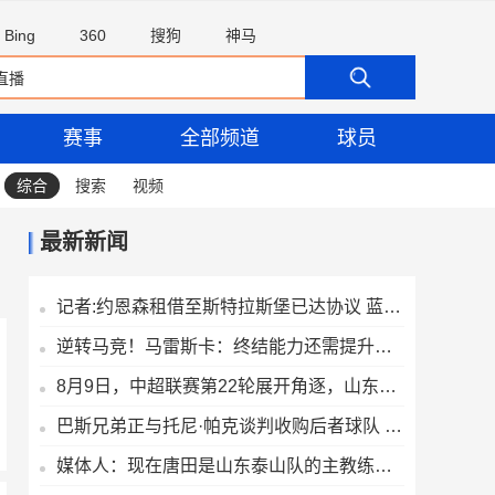
Bing
360
搜狗
神马
赛事
全部频道
球员
综合
搜索
视频
最新新闻
记者:约恩森租借至斯特拉斯堡已达协议 蓝军未报价迪奥戈·科斯塔
逆转马竞！马雷斯卡：终结能力还需提升，哈兰德能让我们更有威胁
8月9日，中超联赛第22轮展开角逐，山东泰山最终以2:1战胜对手
巴斯兄弟正与托尼·帕克谈判收购后者球队 预计6-8千万欧成交
媒体人：现在唐田是山东泰山队的主教练，代理两个字已经取消了