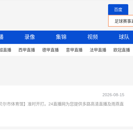
百度
播
录像
集锦
视频
球队
超直播
西甲直播
德甲直播
意甲直播
法甲直播
欧冠直播
2026-08-15
VS 坎贝尔市体育馆】准时开打。24直播网为您提供多路高清直播及雨燕直