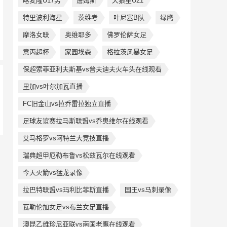
喀麦隆U17男
詹姆斯
天狼星U21
特里波利海星
茨维考
叶尼塞B队
绿鹰
摩洛女联
奥维耶多
佛罗伦萨女足
意丙超杯
家园埃森
格拉茨风暴女足
保超索菲亚利夫斯基vs普夫迪夫火车头在线观看
里加vs叶尔加瓦直播
FC旧金山vs拉乔雷拉独立直播
足球友谊赛拉马斯联盟vs乔奥维尔在线观看
艾马格罗vs阿特兰大竞技直播
瑞典超甲厄勒布鲁vs松兹瓦尔在线观看
今天火箭vs猛龙录像
拉巴特联盟vs玛利比菲斯直播
国王vs马刺录像
瓦勒伦加女足vs布兰女足直播
澳昆乙维珍尼亚联vs南国老鹰在线观看