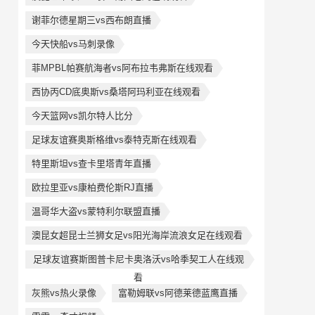
谢菲尔德星期三vs西布朗直播
今天快船vs马刺录像
菲MPBL帕赛航海者vs阿布拉韦弗斯在线观看
西协丙CD底奥斯vs桑塔阿玛利亚在线观看
今天篮网vs凯尔特人比分
足球友谊赛奥斯格维vs泰特克斯在线观看
特里斯坦vs查卡里塔青年直播
欧拉里亚vs康柏费伦斯RJ直播
温哥华大盗vs蒙特利尔联盟直播
澳昆女超昆士兰狮女足vs阳光海岸流浪女足在线观看
足球友谊赛斯图普卡尼卡奥洛沃vs哈季契工人在线观
看
灰熊vs热火录像
富勒姆联vs阿德莱德蓝鹰直播