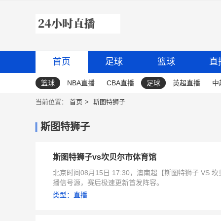
首页
足球
篮球
直
篮球
NBA直播
CBA直播
足球
英超直播
中
当前位置：
首页
斯图特狮子
斯图特狮子
斯图特狮子vs坎贝尔市体育馆
北京时间08月15日 17:30，澳南超【斯图特狮子 
播信号源，赛后极速更新首发阵容。
类型：直播