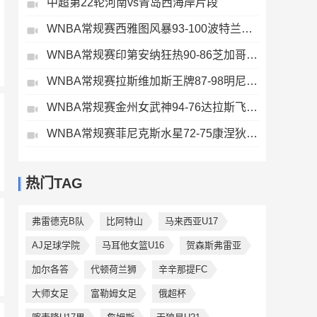
中超第22轮河南vs青岛西海岸片段
WNBA常规赛西雅图风暴93-100波特兰火焰全场集锦
WNBA常规赛印第安纳狂热90-86芝加哥天空全场集锦
WNBA常规赛拉斯维加斯王牌87-98明尼苏达山猫全场集锦
WNBA常规赛金州女武神94-76达拉斯飞翼全场集锦
WNBA常规赛菲尼克斯水星72-75康涅狄格太阳全场集锦
热门TAG
弗雷德克B队
比阿特山
马来西亚U17
AJ足球学院
马耳他女篮U16
贺森斯弗雷亚
加尔各答
代顿荷兰狮
辛辛那提FC
大师女足
富勒姆女足
俄超杯