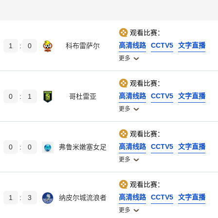
观看比赛：
高清线路
CCTV5
文字直播
1
:
0
科布雷萨尔
更多
观看比赛：
高清线路
CCTV5
文字直播
0
:
1
哥杜雷亚
更多
观看比赛：
高清线路
CCTV5
文字直播
0
:
0
弗鲁米嫩塞女足
更多
观看比赛：
高清线路
CCTV5
文字直播
1
:
3
纳皮尔城流浪者
更多