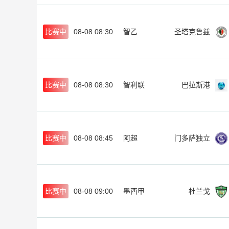
比赛中
08-08 08:30
智乙
圣塔克鲁兹
比赛中
08-08 08:30
智利联
巴拉斯港
比赛中
08-08 08:45
阿超
门多萨独立
比赛中
08-08 09:00
墨西甲
杜兰戈