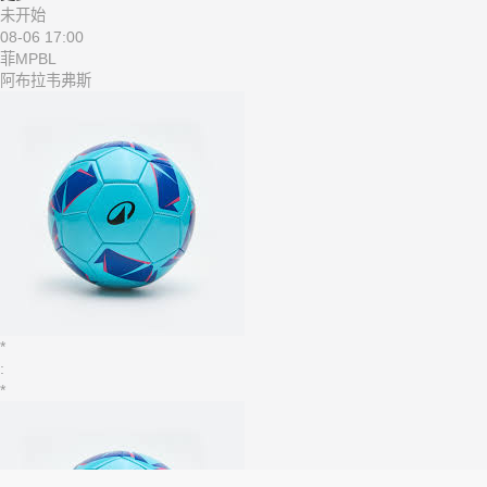
未开始
08-06 17:00
菲MPBL
阿布拉韦弗斯
*
:
*