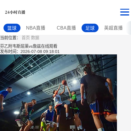
NBA直播
CBA直播
英超直播
篮球
足球
当前位置：
首页
数据
芬乙附韦斯屈莱vs詹兹在线观看
发布时间：2026-07-08 09:18:01