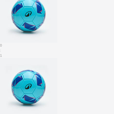
0
:
1