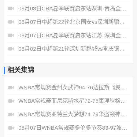
08月08日CBA夏季联赛启东站深圳-青岛全场录像
08月07日中超第22轮北京国安vs深圳新鹏城全场录像
08月07日CBA夏季联赛启东站江苏-深圳全场录像
08月02日中超第21轮深圳新鹏城vs重庆铜梁龙全场录像
相关集锦
WNBA常规赛金州女武神94-76达拉斯飞翼全场集锦
WNBA常规赛菲尼克斯水星72-75康涅狄格太阳全场集锦
WNBA常规赛亚特兰大梦想74-79华盛顿神秘人全场集锦
08月07日WNBA常规赛多伦多节奏83-97波特兰火焰集锦