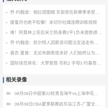
乔·约翰逊：相比塔图姆 东契奇在新赛季承受着最大的压力
度蜜月也绝不松懈！米切尔社媒连晒训练视频
难！阿莫林上任后米兰热身赛2平1负未尝胜绩，下场遭遇曼联
乔·约翰逊：凯尔特人因薪资问题注定送走布朗 塔图姆求情也没用
香农·夏普：无论布朗表现多好 人们始终认为塔图姆比他强
国际球员排名：大梦居首 司机2 字母3 约基奇4 纳什5 SGA7 姚明18
相关录像
08月08日中超第22轮青岛海牛vs上海申花全场录像
08月08日CBA夏季联赛启东站江苏-广厦全场录像