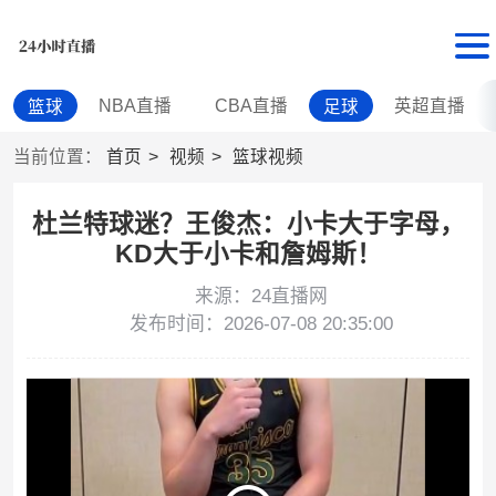
NBA直播
CBA直播
英超直播
篮球
足球
当前位置：
首页
视频
篮球视频
杜兰特球迷？王俊杰：小卡大于字母，
KD大于小卡和詹姆斯！
来源：24直播网
发布时间：2026-07-08 20:35:00