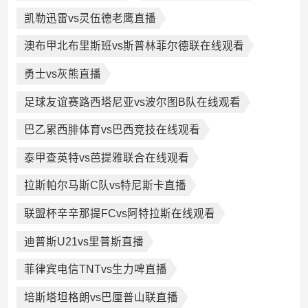
凯勒迅雷vs灵伍德老鹰直播
澳布甲北布里斯班vs斯普林菲尔德联在线观看
勇士vs灰熊直播
足球友谊赛路西塔尼亚vs波尔图B队在线观看
巴乙累西腓体育vs巴西竞技在线观看
泰甲查英特vs芭提雅联合在线观看
拉斯帕尔马斯C队vs特尼斯卡直播
联盟杯辛辛那提FCvs阿特拉斯在线观看
迪普斯U21vs里普斯直播
菲律宾电信TNTvs生力啤直播
培斯塔坦格朗vs巴厘普山联直播