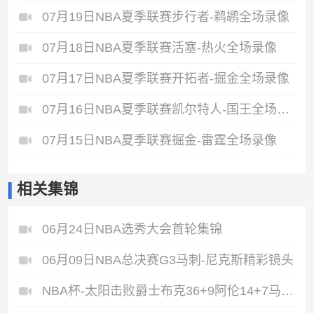
07月19日NBA夏季联赛步行者-鹈鹕全场录像
07月18日NBA夏季联赛活塞-热火全场录像
07月17日NBA夏季联赛开拓者-掘金全场录像
07月16日NBA夏季联赛凯尔特人-国王全场录像
07月15日NBA夏季联赛掘金-雷霆全场录像
相关集锦
06月24日NBA选秀大会首轮集锦
06月09日NBA总决赛G3马刺-尼克斯精彩镜头
NBA杯-太阳击败爵士布克36+9阿伦14+7马尔卡宁33分