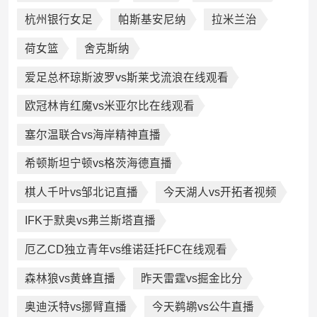
杭州银行女足
帕斯基安尼纳
拉米兰治
荷女篮
舍克斯纳
爱足总杯琼斯波罗vs斯莱戈流浪在线观看
欧冠林肯红魔vs米亚尔比在线观看
塞尔温联合vs海岸精神直播
希顿斯坦宁顿vs格茨海德直播
棋人千叶vs邹北记直播
今天湖人vs开拓者视频
IFK于默奥vs弗兰斯塔直播
厄乙CD独立青年vs维诺廷托FC在线观看
森林狼vs黄蜂直播
昨天雷霆vs掘金比分
奥迪沃特vs挪臂直播
今天鹈鹕vs公牛直播